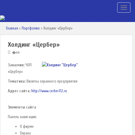
TOGGLE
Главная
>
Портфолио
>
Холдинг «Цербер»
Холдинг «Цербер»
�ен
Заказчик:
ЧОП
«Цербер»
Тематика:
Визитка охранного предприятия
Адрес сайта:
http://www.cerber112.ru
Элементы сайта
Панель навигации:
О фирме
Охрана