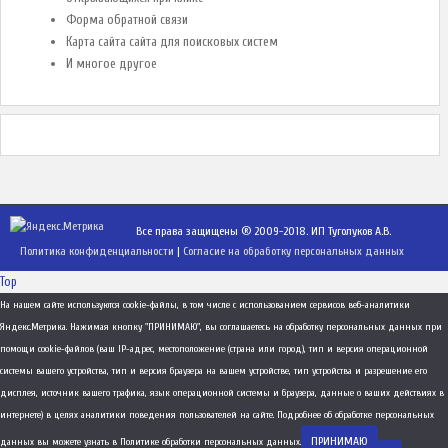
Форма обратной связи
Карта сайта сайта для поисковых систем
И многое другое
Все права защищены ® 2009-2018. ИП Туголуков А.В.
Политика конфиденциальности
|
Согласие на обработку персональных данных
Top
На нашем сайте используются cookie-файлы, в том числе с использованием сервисов веб-аналитики
Яндекс.Метрика. Нажимая кнопку "ПРИНИМАЮ", вы соглашаетесь на обработку персональных данных при
помощи cookie-файлов (ваш IP-адрес, местоположение (страна или город), тип и версия операционной
системы вашего устройства, тип и версия браузера на вашем устройстве, тип устройства и разрешение его
дисплея, источник вашего трафика, язык операционной системы и браузера, данные о ваших действиях в
интернете) в целях аналитики поведения пользователей на сайте. Подробнее об обработке персональных
ПРИНИМАЮ
данных вы можете узнать в
Политике обработки персональных данных
.