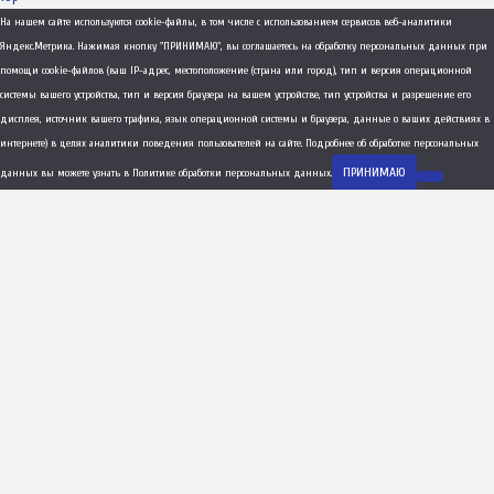
На нашем сайте используются cookie-файлы, в том числе с использованием сервисов веб-аналитики
Яндекс.Метрика. Нажимая кнопку "ПРИНИМАЮ", вы соглашаетесь на обработку персональных данных при
помощи cookie-файлов (ваш IP-адрес, местоположение (страна или город), тип и версия операционной
системы вашего устройства, тип и версия браузера на вашем устройстве, тип устройства и разрешение его
дисплея, источник вашего трафика, язык операционной системы и браузера, данные о ваших действиях в
интернете) в целях аналитики поведения пользователей на сайте. Подробнее об обработке персональных
ПРИНИМАЮ
данных вы можете узнать в
Политике обработки персональных данных
.